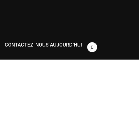
CONTACTEZ-NOUS AUJOURD'HUI
Laissez-nous
vous
aider
à
faire
croître
votre
entreprise