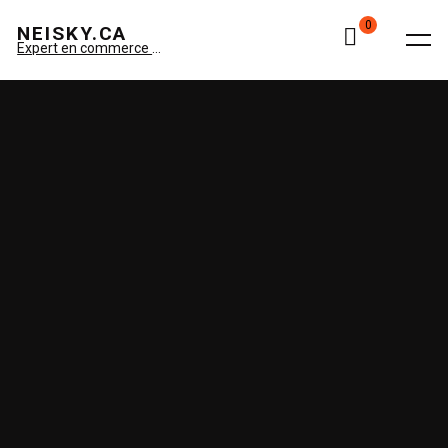
0
NEISKY.CA
Expert en commerce électronique Spécialiste Amazon Neisky Montiel