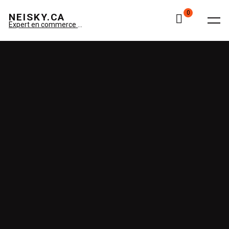
0
NEISKY.CA
Expert en commerce électronique Spécialiste Amazon Neisky Montiel